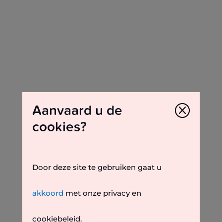
Laden ...
Stores
:
0
PRINT
Aanvaard u de
Q
×
cookies?
Winkelrichting:
DE WEG VRAGEN
×
Door deze site te gebruiken gaat u
Van:
akkoord
met onze privacy en
Tot:
cookiebeleid.