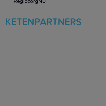
RegiozorgNU
KETENPARTNERS
Locatie zoeken
Soort ketenpartner
Distance Range
Radius:
Km
Status