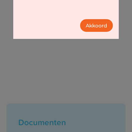
Km
Mijlen
Akkoord
DE WEG VRAGEN
Gebruik mijn locatie om de dichtsbijzijnde Arts te vinden
×
Gebruik locatie
Description
×
Documenten