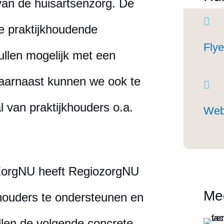
 van de huisartsenzorg. De

 praktijkhoudende
Fly
ullen mogelijk met een
Daarnaast kunnen we ook te

l van praktijkhouders o.a.
Web
ZorgNU heeft RegiozorgNU
Mee
houders te ondersteunen en
llen de volgende concrete