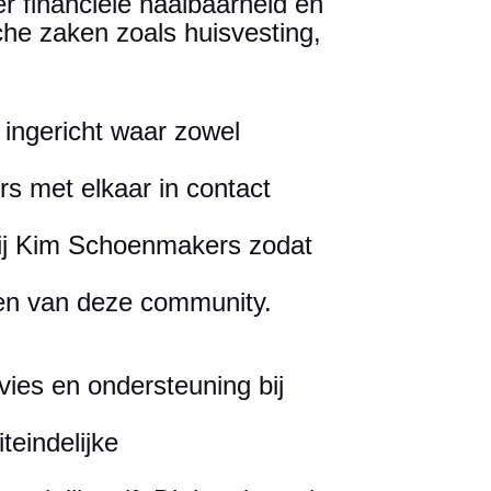
ver financiële haalbaarheid en
che zaken zoals huisvesting,
 ingericht waar zowel
s met elkaar in contact
ij Kim Schoenmakers zodat
ken van deze community.
ies en ondersteuning bij
teindelijke