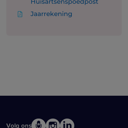
Huisartsenspoedpost
Jaarrekening

Volg ons