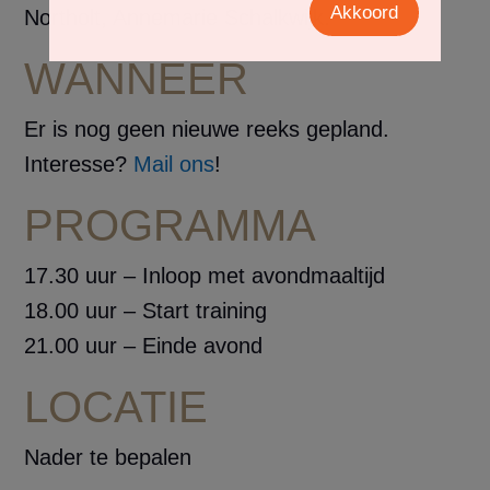
Akkoord
Northolt, Annemarie Schalkwijk.
WANNEER
Er is nog geen nieuwe reeks gepland.
Interesse?
Mail ons
!
PROGRAMMA
17.30 uur – Inloop met avondmaaltijd
18.00 uur – Start training
21.00 uur – Einde avond
LOCATIE
Nader te bepalen