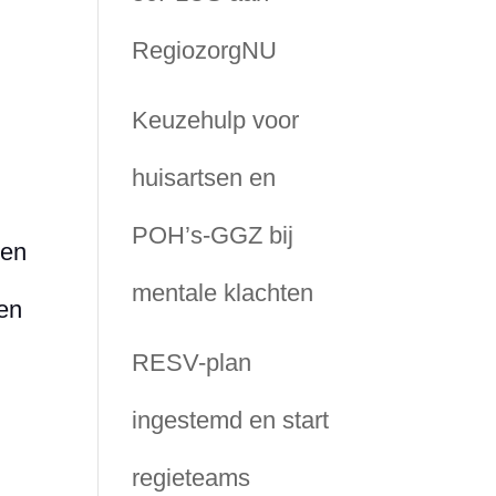
RegiozorgNU
Keuzehulp voor
huisartsen en
POH’s-GGZ bij
len
mentale klachten
sen
RESV-plan
ingestemd en start
regieteams