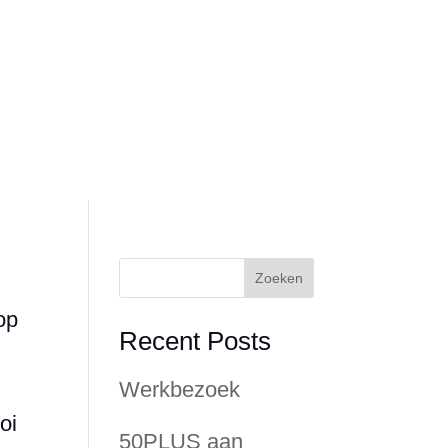
g
Over RegiozorgNU
Zoeken
op
Recent Posts
Werkbezoek
oi
50PLUS aan