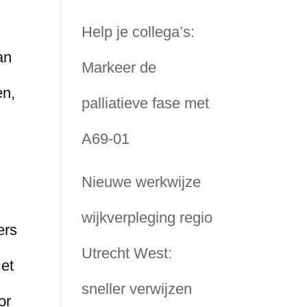
Help je collega’s:
an
Markeer de
en,
palliatieve fase met
A69-01
Nieuwe werkwijze
wijkverpleging regio
ers
Utrecht West:
et
sneller verwijzen
or