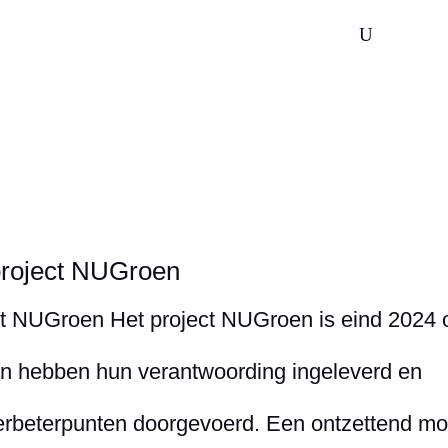
U
Wijksamenwerking
Praktijkondersteuning
Spoedzor
project NUGroen
ect NUGroen Het project NUGroen is eind 2024 
en hebben hun verantwoording ingeleverd en
0 verbeterpunten doorgevoerd. Een ontzettend mo