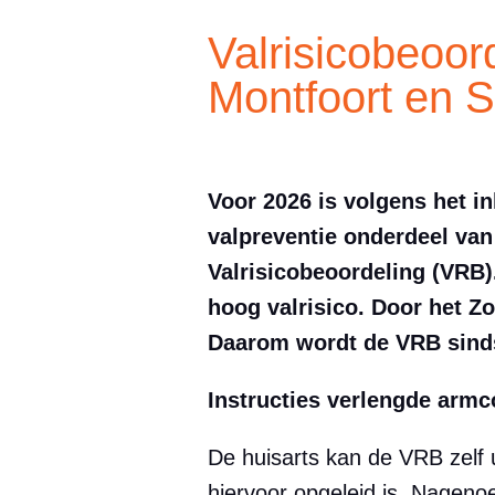
Valrisicobeoor
Montfoort en S
Voor 2026 is volgens het i
valpreventie onderdeel van
Valrisicobeoordeling (VRB)
hoog valrisico. Door het Z
Daarom wordt de VRB sinds
Instructies verlengde armc
De huisarts kan de VRB zelf u
hiervoor opgeleid is. Nagenoe