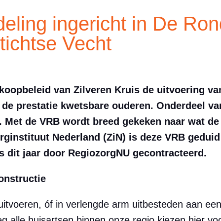
deling ingericht in De Ro
tichtse Vecht
nkoopbeleid van Zilveren Kruis de uitvoering v
 de prestatie kwetsbare ouderen. Onderdeel va
. Met de VRB wordt breed gekeken naar wat de 
orginstituut Nederland (ZiN) is deze VRB geduid
 dit jaar door RegiozorgNU gecontracteerd.
onstructie
itvoeren, óf in verlengde arm uitbesteden aan een 
g alle huisartsen binnen onze regio kiezen hier vo