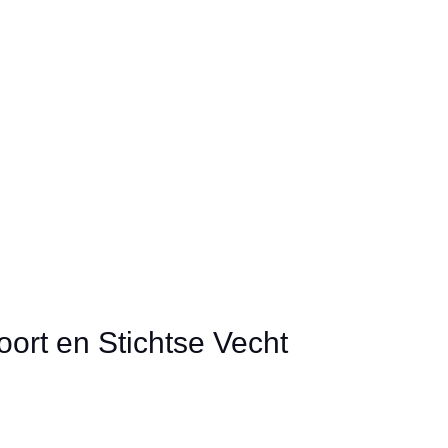
Spoedzorg
Over RegiozorgNU
oort en Stichtse Vecht