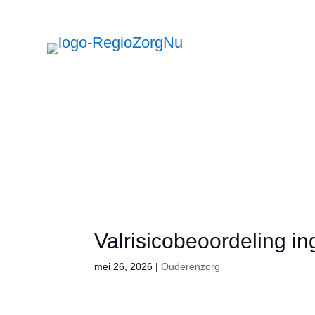
L
Lett
A
U
A
g
groo
r
verk
Zo
Valrisicobeoordeling i
mei 26, 2026
|
Ouderenzorg