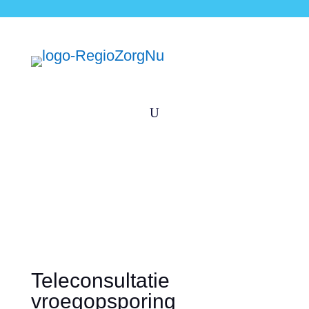
U
Teleconsultatie
vroegopsporing