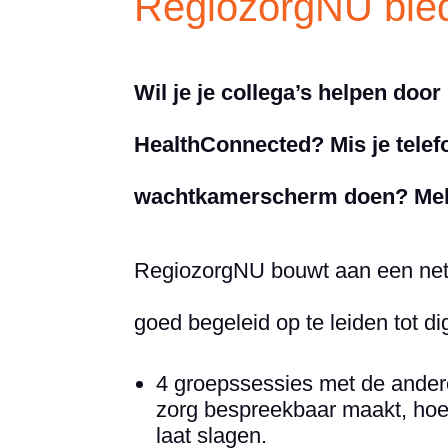
RegiozorgNU biedt
Wil je je collega’s helpen doo
HealthConnected? Mis je telefo
wachtkamerscherm doen? Meld 
RegiozorgNU bouwt aan een netw
goed begeleid op te leiden tot dig
4 groepssessies met de andere
zorg bespreekbaar maakt, hoe
laat slagen.