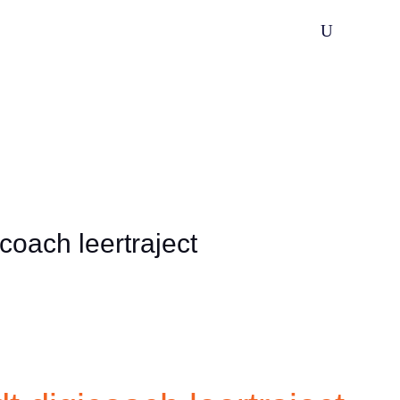
U
Wijksamenwerking
Praktijkondersteuning
Spoedzor
coach leertraject