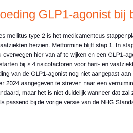
oeding GLP1-agonist bij 
s mellitus type 2 is het medicamenteus stappenpl
aatziekten herzien. Metformine blijft stap 1. In sta
 overwegen hier van af te wijken en een GLP1-agon
rten bij ≥ 4 risicofactoren voor hart- en vaatziek
ing van de GLP1-agonist nog niet aangepast aan 
ber 2024 aangegeven te streven naar een verruimin
ard, maar het is niet duidelijk wanneer dat zal zijn
s passend bij de vorige versie van de NHG Stand