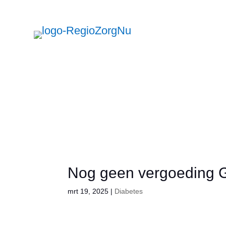
L
Lett
A
U
A
g
groo
r
verk
Zo
Nog geen vergoeding G
mrt 19, 2025
|
Diabetes