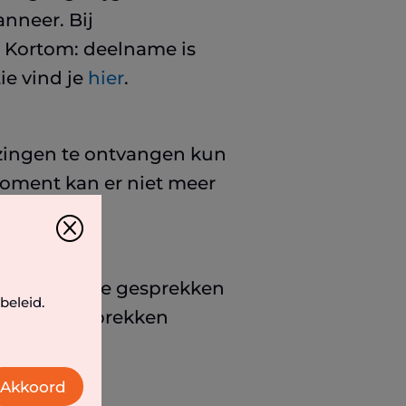
nneer. Bij
. Kortom: deelname is
ie vind je
hier
.
ijzingen te ontvangen kun
 moment kan er niet meer
Q
 aan lopende gesprekken
beleid.
ken in gesprekken
Akkoord