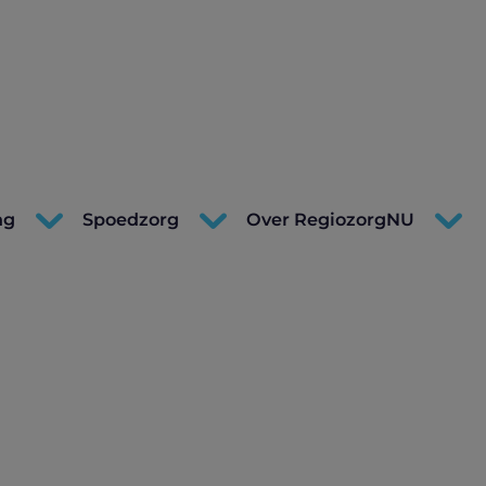
ng
Spoedzorg
Over RegiozorgNU