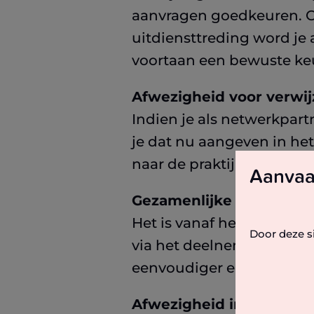
aanvragen goedkeuren. Oo
uitdiensttreding word je
voortaan een bewuste keu
Afwezigheid voor verwij
Indien je als netwerkpart
je dat nu aangeven in het
naar de praktijk worden 
Aanvaa
Gezamenlijke inboxen t
Het is vanaf heden moge
Door deze s
via het deelnemerbeheer
eenvoudiger en flexibeler
Afwezigheid instellen o