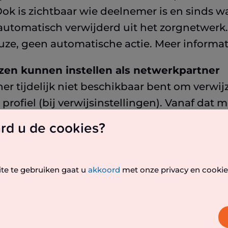
k is zichtbaar wie deelnemer is en sinds wa
 automatisch verwijderd uit het zorgnetwerk
ze, geen automatische actie. Meer informat
zen kunnen instellen als netwerkpartner
ner tijdelijk niet beschikbaar bent om verw
 profiel (bij verwijsinstellingen). Vanaf dat
verwezen. Meer informatie vind je
hier
.
rd u de cookies?
oevoegen aan een lopend gesprek
lijk om gezamenlijke inboxen toe te voegen
ite te gebruiken gaat u
akkoord
met onze privacy en cookie
 van een gesprek. Hierdoor wordt samenwer
. Meer informatie vind je
hier
.
p een gezamenlijke inbox