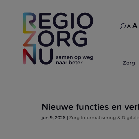
Let
A
U
A
gro
ver
Zorg
Nieuwe functies en ver
jun 9, 2026
|
Zorg Informatisering & Digitali