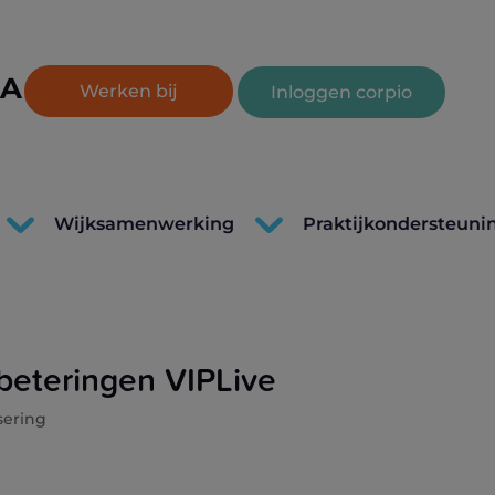
Lettertype
A
Lettertype
tertype
Werken bij
Inloggen corpio
grootte
grootte
otte
vergroten.
resetten.
kleinen.
Wijksamenwerking
Praktijkondersteuni
beteringen VIPLive
sering