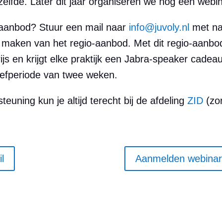
elfde. Later dit jaar organiseren we nog een webin
o-aanbod? Stuur een mail naar
info@juvoly.nl
met na
lt maken van het regio-aanbod. Met dit regio-aanbo
js en krijgt elke praktijk een Jabra-speaker cadea
roefperiode van twee weken.
euning kun je altijd terecht bij de afdeling
ZID
(zor
l
Aanmelden webinar