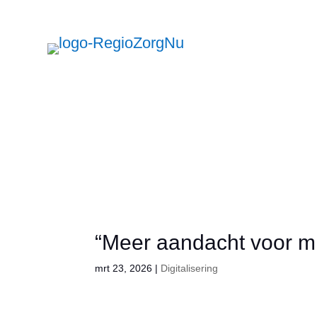
L
Lett
A
U
A
g
groo
r
verk
Zorg
“Meer aandacht voor mij
mrt 23, 2026
|
Digitalisering