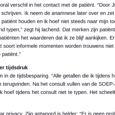
al verschil in het contact met de patiënt. “Door J
te schrijven. Ik neem de anamnese later over en zet
e patiënt houden en ik hoef niet steeds naar mijn 
lind typen,” zegt hij lachend. Dat merken zijn patiën
patiënten het waarderen dat ik ze blijf aankijken. 
Dat soort informele momenten worden trouwens niet
 patiënt.”
er tijdsdruk
 in de tijdsbesparing. “Alle getallen die ik tijden
on terugvinden. Na het consult vullen van de SOEP-
 ik hoef tijdens het consult niet te typen. Het sche
r privacy. Zijn antwoord is helder: “Er is geen pro