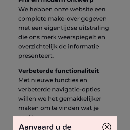
Fris en modern ontwerp
We hebben onze website een
complete make-over gegeven
met een eigentijdse uitstraling
die ons merk weerspiegelt en
overzichtelijk de informatie
presenteert.
Verbeterde functionaliteit
Met nieuwe functies en
verbeterde navigatie-opties
willen we het gemakkelijker
maken om te vinden wat je
zoekt.
Aanvaard u de
Q