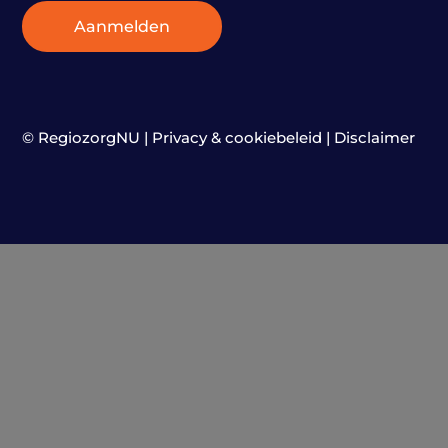
Aanmelden
© RegiozorgNU |
Privacy & cookiebeleid
|
Disclaimer
Aanvaard u de cookies?
akkoord