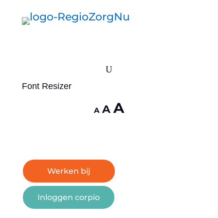
U
Font Resizer
Lettertype
A
Lettertype
Lettertype
A
A
grootte
grootte
grootte
vergroten.
resetten.
verkleinen.
Werken bij
Inloggen corpio