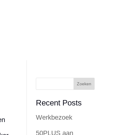
g
Over RegiozorgNU
Zoeken
Recent Posts
Werkbezoek
en
50PLUS aan