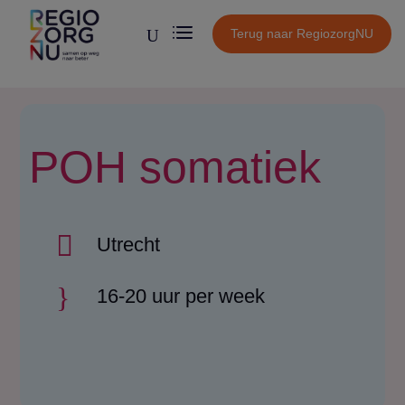
U
Terug naar RegiozorgNU
POH somatiek

Utrecht
}
16-20 uur per week