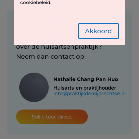
cookiebeleid.
Geïnteresseerd?
Akkoord
Heb je vragen over deze functie of
over de huisartsenpraktijk?
Neem dan contact op.
Nathalie Chang Pan Huo
Huisarts en praktijhouder
info@praktijkdemijdrechtse.nl
Solliciteer direct