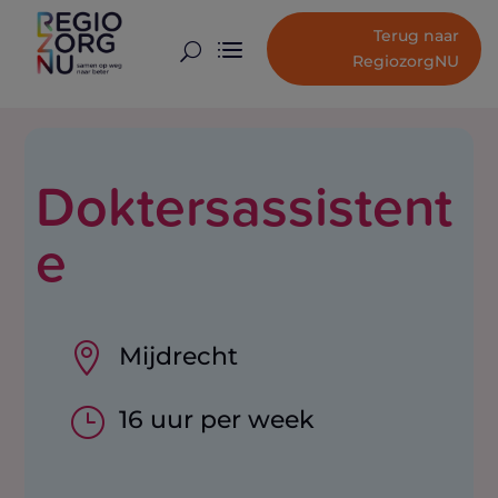
Terug naar
U
RegiozorgNU
Doktersassistent
e

Mijdrecht
}
16 uur per week