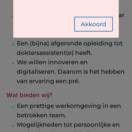
servicegericht is.
Accuraat en zelfstandig werkt, maar
Akkoord
ook de kracht van teamwerk
begrijpt.
Een (bijna) afgeronde opleiding tot
doktersassistent(e) heeft.
We willen innoveren en
digitaliseren. Daarom is het hebben
van ervaring een pré.
Wat bieden wij?
Een prettige werkomgeving in een
betrokken team.
Mogelijkheden tot persoonlijke en