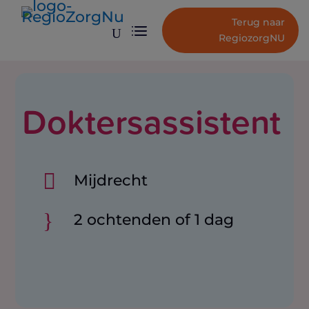
Terug naar
U
RegiozorgNU
Doktersassistent

Mijdrecht
}
2 ochtenden of 1 dag