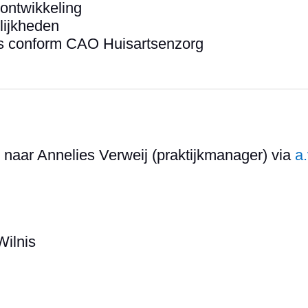
 ontwikkeling
lijkheden
is conform CAO Huisartsenzorg
V naar Annelies Verweij (praktijkmanager) via
a
ilnis