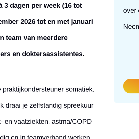
à 3 dagen per week (16 tot
over 
ember 2026 tot en met januari
Neem
een team van meerdere
ners en doktersassistentes.
 praktijkondersteuner somatiek.
k draai je zelfstandig spreekuur
rt- en vaatziekten, astma/COPD
ndig en in teamverband werken