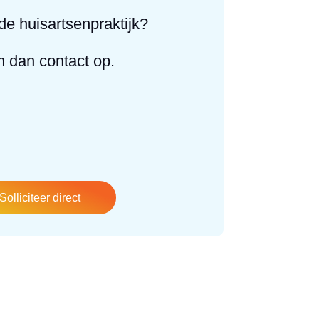
de huisartsenpraktijk?
 dan contact op.
Annelies Verweij
Praktijkmanager
a.verweij@regiozorgnu.nl
Solliciteer direct