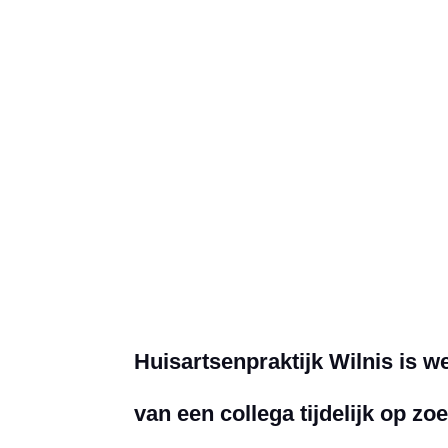
}
2-3 dagen per week
Huisartsenpraktijk Wilnis is 
van een collega tijdelijk op z