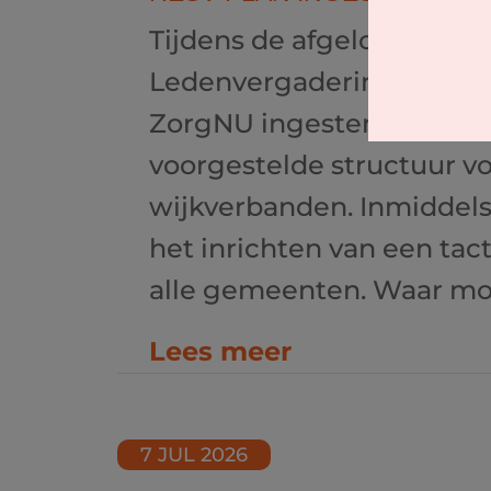
Tijdens de afgelopen Al
Ledenvergadering heeft 
ZorgNU ingestemd met h
voorgestelde structuur v
wijkverbanden. Inmiddels
het inrichten van een tac
alle gemeenten. Waar moge
Lees meer
7 JUL 2026