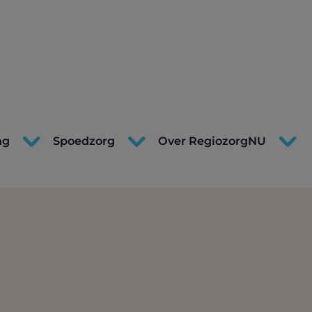
ng
Spoedzorg
Over RegiozorgNU