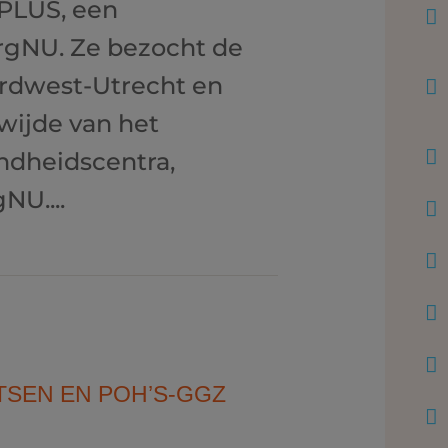
PLUS, een

gNU. Ze bezocht de
rdwest-Utrecht en

ijde van het

ondheidscentra,
NU....




SEN EN POH’S-GGZ
