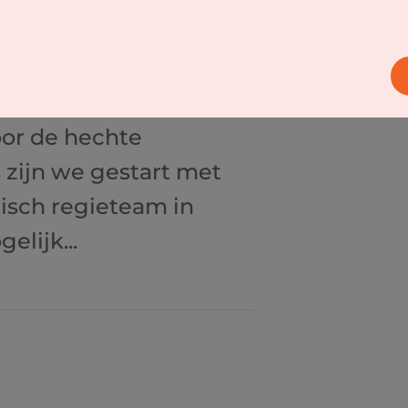
gemene
de Coöperatie
et RESV-plan en de
oor de hechte
 zijn we gestart met
tisch regieteam in
lijk...