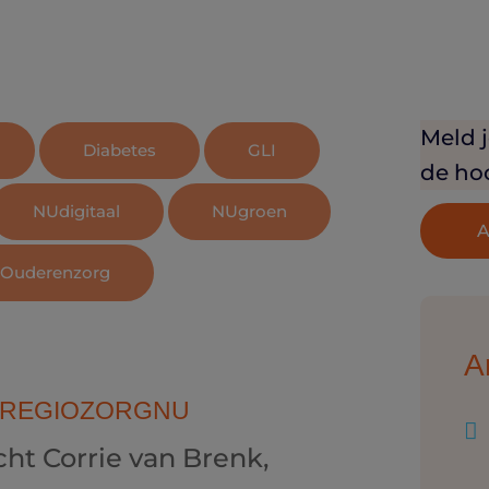
Meld j
Diabetes
GLI
de hoo
NUdigitaal
NUgroen
A
Ouderenzorg
A
 REGIOZORGNU

t Corrie van Brenk,