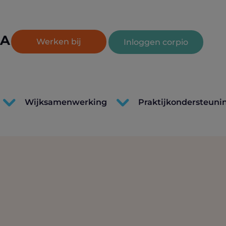
Lettertype
A
Lettertype
tertype
Werken bij
Inloggen corpio
grootte
grootte
otte
vergroten.
resetten.
kleinen.
Wijksamenwerking
Praktijkondersteuni