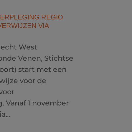
VERPLEGING REGIO
VERWIJZEN VIA
recht West
onde Venen, Stichtse
ort) start met een
wijze voor de
voor
g. Vanaf 1 november
...