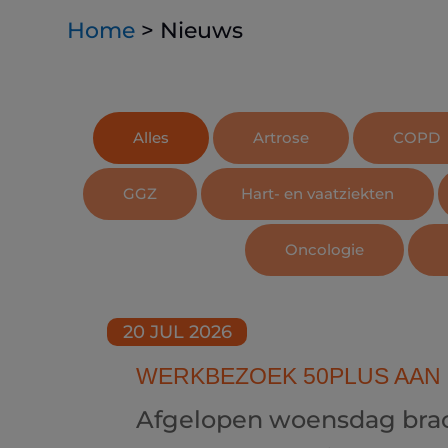
Home
>
Nieuws
Alles
Artrose
COPD
GGZ
Hart- en vaatziekten
Oncologie
20 JUL 2026
WERKBEZOEK 50PLUS AAN
Afgelopen woensdag brach